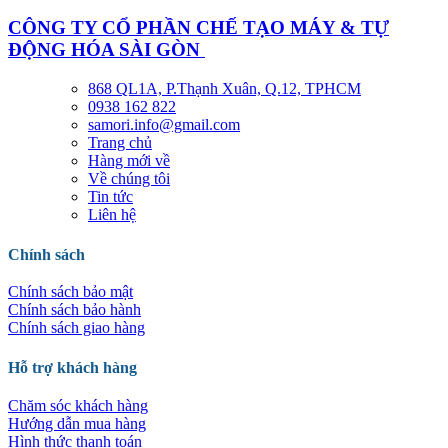
CÔNG TY CỔ PHẦN CHẾ TẠO MÁY & TỰ
ĐỘNG HÓA SÀI GÒN
868 QL1A, P.Thạnh Xuân, Q.12, TPHCM
0938 162 822
samori.info@gmail.com
Trang chủ
Hàng mới về
Về chúng tôi
Tin tức
Liên hệ
Chính sách
Chính sách bảo mật
Chính sách bảo hành
Chính sách giao hàng
Hỗ trợ khách hàng
Chăm sóc khách hàng
Hướng dẫn mua hàng
Hình thức thanh toán