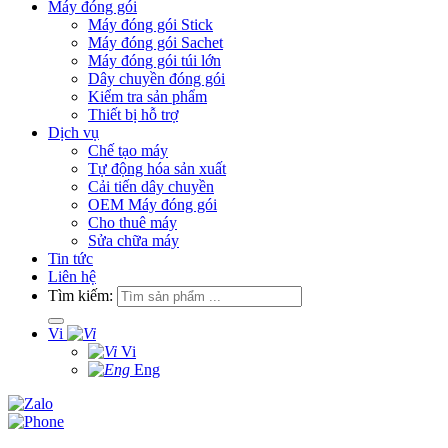
Máy đóng gói
Máy đóng gói Stick
Máy đóng gói Sachet
Máy đóng gói túi lớn
Dây chuyền đóng gói
Kiểm tra sản phẩm
Thiết bị hỗ trợ
Dịch vụ
Chế tạo máy
Tự động hóa sản xuất
Cải tiến dây chuyền
OEM Máy đóng gói
Cho thuê máy
Sửa chữa máy
Tin tức
Liên hệ
Tìm kiếm:
Vi
Vi
Eng