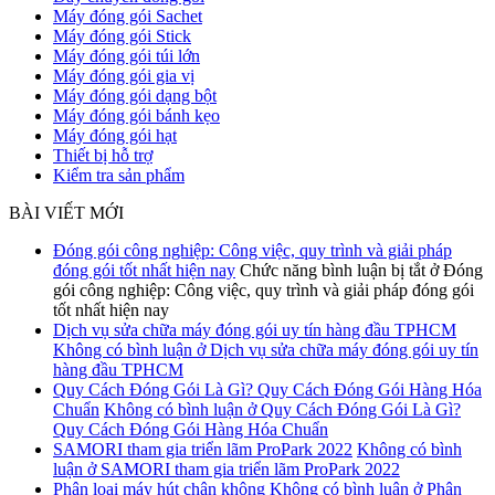
Máy đóng gói Sachet
Máy đóng gói Stick
Máy đóng gói túi lớn
Máy đóng gói gia vị
Máy đóng gói dạng bột
Máy đóng gói bánh kẹo
Máy đóng gói hạt
Thiết bị hỗ trợ
Kiểm tra sản phẩm
BÀI VIẾT MỚI
Đóng gói công nghiệp: Công việc, quy trình và giải pháp
đóng gói tốt nhất hiện nay
Chức năng bình luận bị tắt
ở Đóng
gói công nghiệp: Công việc, quy trình và giải pháp đóng gói
tốt nhất hiện nay
Dịch vụ sửa chữa máy đóng gói uy tín hàng đầu TPHCM
Không có bình luận
ở Dịch vụ sửa chữa máy đóng gói uy tín
hàng đầu TPHCM
Quy Cách Đóng Gói Là Gì? Quy Cách Đóng Gói Hàng Hóa
Chuẩn
Không có bình luận
ở Quy Cách Đóng Gói Là Gì?
Quy Cách Đóng Gói Hàng Hóa Chuẩn
SAMORI tham gia triển lãm ProPark 2022
Không có bình
luận
ở SAMORI tham gia triển lãm ProPark 2022
Phân loại máy hút chân không
Không có bình luận
ở Phân