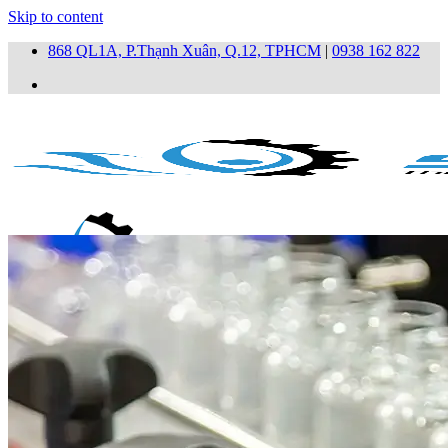
Skip to content
868 QL1A, P.Thạnh Xuân, Q.12, TPHCM
|
0938 162 822