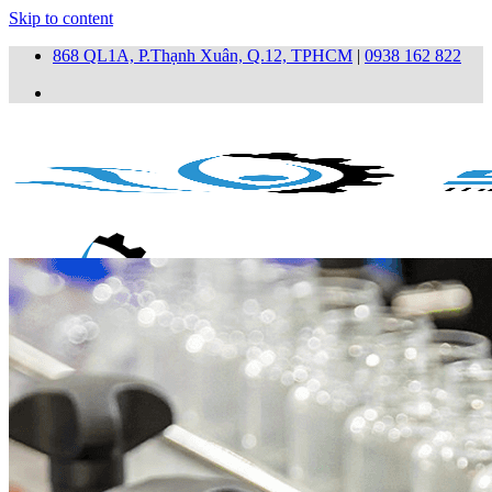
Skip to content
868 QL1A, P.Thạnh Xuân, Q.12, TPHCM
|
0938 162 822