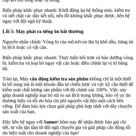
Biện pháp khắc phục nhanh: Khởi động lại hệ thống máy, kiểm tra
và siết chặt các dây kết nối, nếu lỗi không khắc phục được, liên hệ
ngay với đội ngũ kỹ thuật.
Lỗi 5: Máy phát ra tiếng ồn bất thường
Nguyên nhân chính: Vòng bi của mô-tơ/con lăn bị khô dầu, băng tải
bị lệch hoặc có vật cản.
Biện pháp khắc phục nhanh: Thực hiện bôi trơn và bảo dưỡng vòng
bi, kiểm tra và loại bỏ ngay vật cản hoặc điều chỉnh lại vị trí băng
tải.
Tóm lại, Máy
cân động kiểm tra sản phẩm
không chỉ là một thiết
bị bổ sung mà là một khoản đầu tư chiến lược và cực kỳ cần thiết để
kiểm soát chất lượng sản phẩm với độ chính xác 100%. Việc này
giúp doanh nghiệp loại bỏ rủi ro sai lệch trọng lượng, bảo vệ uy tín
thương hiệu và tối ưu hóa chi phí nguyên vật liệu một cách bền
vững. Để đảm bảo lựa chọn giải pháp phù hợp nhất với dây chuyền
sản xuất của bạn,
Hãy liên hệ ngay với
Samor
i hôm nay để nhận được báo giá chi
tiết, tư vấn tận tâm từ đội ngũ chuyên gia và giải pháp cân động tối
ưu hiệu suất cho doanh nghiệp của bạn!