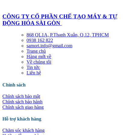
CÔNG TY CỔ PHẦN CHẾ TẠO MÁY & TỰ
ĐỘNG HÓA SÀI GÒN
868 QL1A, P.Thạnh Xuân, Q.12, TPHCM
0938 162 822
samori.info@gmail.com
Trang chủ
Hàng mới về
Về chúng tôi
Tin tức
Liên hệ
Chính sách
Chính sách bảo mật
Chính sách bảo hành
Chính sách giao hàng
Hỗ trợ khách hàng
Chăm sóc khách hàng