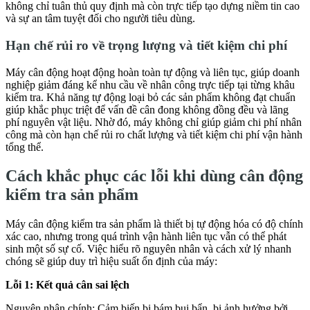
không chỉ tuân thủ quy định mà còn trực tiếp tạo dựng niềm tin cao
và sự an tâm tuyệt đối cho người tiêu dùng.
Hạn chế rủi ro về trọng lượng và tiết kiệm chi phí
Máy cân động hoạt động hoàn toàn tự động và liên tục, giúp doanh
nghiệp giảm đáng kể nhu cầu về nhân công trực tiếp tại từng khâu
kiểm tra. Khả năng tự động loại bỏ các sản phẩm không đạt chuẩn
giúp khắc phục triệt để vấn đề cân đong không đồng đều và lãng
phí nguyên vật liệu. Nhờ đó, máy không chỉ giúp giảm chi phí nhân
công mà còn hạn chế rủi ro chất lượng và tiết kiệm chi phí vận hành
tổng thể.
Cách khắc phục các lỗi khi dùng cân động
kiểm tra sản phẩm
Máy cân động kiểm tra sản phẩm là thiết bị tự động hóa có độ chính
xác cao, nhưng trong quá trình vận hành liên tục vẫn có thể phát
sinh một số sự cố. Việc hiểu rõ nguyên nhân và cách xử lý nhanh
chóng sẽ giúp duy trì hiệu suất ổn định của máy:
Lỗi 1: Kết quả cân sai lệch
Nguyên nhân chính: Cảm biến bị bám bụi bẩn, bị ảnh hưởng bởi