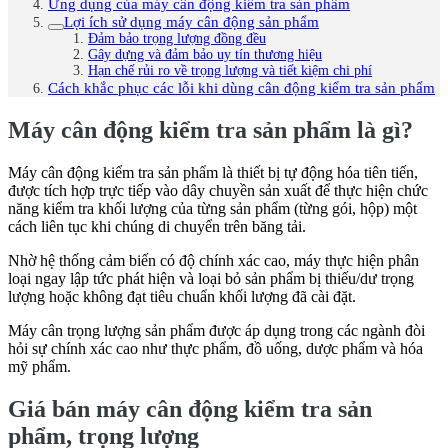
Ứng dụng của máy cân động kiểm tra sản phẩm
Lợi ích sử dụng máy cân động sản phẩm
Đảm bảo trọng lượng đồng đều
Gây dựng và đảm bảo uy tín thương hiệu
Hạn chế rủi ro về trọng lượng và tiết kiệm chi phí
Cách khắc phục các lỗi khi dùng cân động kiểm tra sản phẩm
Máy cân động kiểm tra sản phẩm là gì?
Máy cân động kiểm tra sản phẩm là thiết bị tự động hóa tiên tiến,
được tích hợp trực tiếp vào dây chuyền sản xuất để thực hiện chức
năng kiểm tra khối lượng của từng sản phẩm (từng gói, hộp) một
cách liên tục khi chúng di chuyển trên băng tải.
Nhờ hệ thống cảm biến có độ chính xác cao, máy thực hiện phân
loại ngay lập tức phát hiện và loại bỏ sản phẩm bị thiếu/dư trọng
lượng hoặc không đạt tiêu chuẩn khối lượng đã cài đặt.
Máy cân trọng lượng sản phẩm được áp dụng trong các ngành đòi
hỏi sự chính xác cao như thực phẩm, đồ uống, dược phẩm và hóa
mỹ phẩm.
Giá bán máy cân động kiểm tra sản
phẩm, trọng lượng