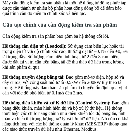
Máy cân động kiểm tra sản phẩm là một hệ thống tự động phức tạp,
được cấu thành từ nhiều bộ phận hoạt động đồng bộ để đảm bảo
quá trình cân đo diễn ra chính xác và liên tục.
Cấu tạo chính của cân động kiểm tra sản phẩm
Cân động kiểm tra sản phẩm bao gồm ba hệ thống cốt lõi.
Hệ thống cân điện tử (Loadcell):
Sử dụng cảm biến lực hoặc tải
trọng điện tử với độ chính xác cao, thường đạt từ ±0,1% đến ±0,5%
tải trọng đầy. Số lượng cảm biến linh hoạt, từ 2 đến 8 cảm biến,
được đặt tại vị trí cân trên băng tải để thu thập dữ liệu trọng lượng
khi sản phẩm đi qua.
Hệ thống truyền động băng tải:
Bao gồm mô-tơ điện, hộp số và
dây curoa, với công suất mô-tơ từ 0,5kW đến 200kW tùy theo tải
trọng. Hệ thống này đảm bảo sản phẩm di chuyển ổn định qua vị trí
cân với tốc độ phổ biến từ 0,1m/s đến 3m/s.
Hệ thống điều khiển và xử lý dữ liệu (Control System):
Bao gồm
bảng điều khiển, màn hình hiển thị và bộ xử lý dữ liệu. Hệ thống
thực hiện các chức năng chính như điều khiển tốc độ băng tải, tính
toán và hiển thị trọng lượng, xử lý và lưu trữ dữ liệu. Nó còn có khả
năng tích hợp với các hệ thống quản lý khác (MES/ERP) thông qua
các giao thức truyền dữ liệu như Ethernet, Modbus.