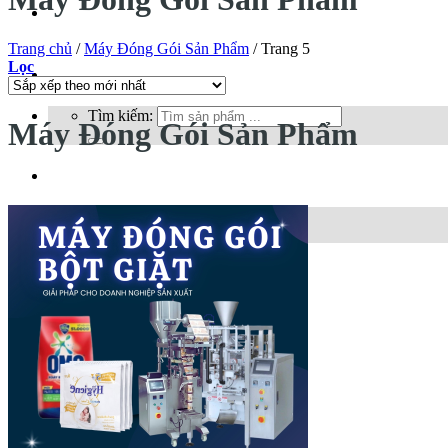
Tin tức
Trang chủ
/
Máy Đóng Gói Sản Phẩm
/
Trang 5
Lọc
Liên hệ
Tìm kiếm:
Máy Đóng Gói Sản Phẩm
Vi
Vi
Eng