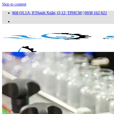
Skip to content
868 QL1A, P.Thạnh Xuân, Q.12, TPHCM
|
0938 162 822
Trang chủ