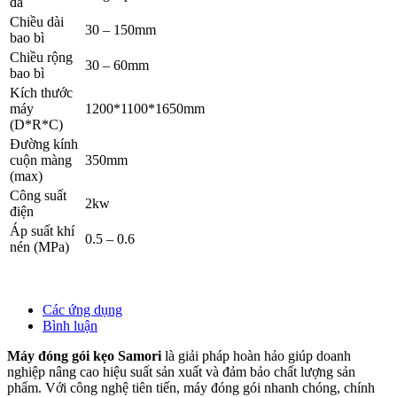
đa
Chiều dài
30 – 150mm
bao bì
Chiều rộng
30 – 60mm
bao bì
Kích thước
máy
1200*1100*1650mm
(D*R*C)
Đường kính
cuộn màng
350mm
(max)
Công suất
2kw
điện
Áp suất khí
0.5 – 0.6
nén (MPa)
Các ứng dụng
Bình luận
Máy đóng gói kẹo Samori
là giải pháp hoàn hảo giúp doanh
nghiệp nâng cao hiệu suất sản xuất và đảm bảo chất lượng sản
phẩm. Với công nghệ tiên tiến, máy đóng gói nhanh chóng, chính