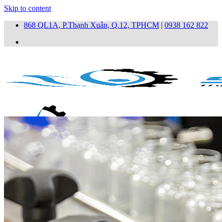
Skip to content
868 QL1A, P.Thạnh Xuân, Q.12, TPHCM
|
0938 162 822