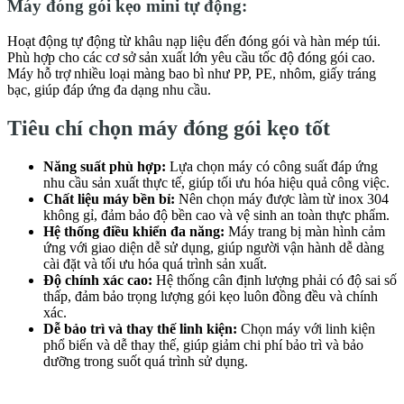
Máy đóng gói kẹo mini tự động:
Hoạt động tự động từ khâu nạp liệu đến đóng gói và hàn mép túi.
Phù hợp cho các cơ sở sản xuất lớn yêu cầu tốc độ đóng gói cao.
Máy hỗ trợ nhiều loại màng bao bì như PP, PE, nhôm, giấy tráng
bạc, giúp đáp ứng đa dạng nhu cầu.
Tiêu chí chọn máy đóng gói kẹo tốt
Năng suất phù hợp:
Lựa chọn máy có công suất đáp ứng
nhu cầu sản xuất thực tế, giúp tối ưu hóa hiệu quả công việc.
Chất liệu máy bền bỉ:
Nên chọn máy được làm từ inox 304
không gỉ, đảm bảo độ bền cao và vệ sinh an toàn thực phẩm.
Hệ thống điều khiển đa năng:
Máy trang bị màn hình cảm
ứng với giao diện dễ sử dụng, giúp người vận hành dễ dàng
cài đặt và tối ưu hóa quá trình sản xuất.
Độ chính xác cao:
Hệ thống cân định lượng phải có độ sai số
thấp, đảm bảo trọng lượng gói kẹo luôn đồng đều và chính
xác.
Dễ bảo trì và thay thế linh kiện:
Chọn máy với linh kiện
phổ biến và dễ thay thế, giúp giảm chi phí bảo trì và bảo
dưỡng trong suốt quá trình sử dụng.