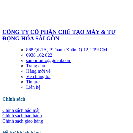
CÔNG TY CỔ PHẦN CHẾ TẠO MÁY & TỰ
ĐỘNG HÓA SÀI GÒN
868 QL1A, P.Thạnh Xuân, Q.12, TPHCM
0938 162 822
samori.info@gmail.com
Trang chủ
Hàng mới về
Về chúng tôi
Tin tức
Liên hệ
Chính sách
Chính sách bảo mật
Chính sách bảo hành
Chính sách giao hàng
Hỗ trợ khách hàng