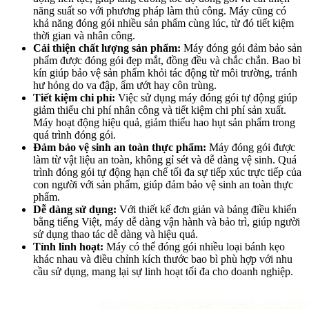
năng suất so với phương pháp làm thủ công. Máy cũng có
khả năng đóng gói nhiều sản phẩm cùng lúc, từ đó tiết kiệm
thời gian và nhân công.
Cải thiện chất lượng sản phẩm:
Máy đóng gói đảm bảo sản
phẩm được đóng gói đẹp mắt, đồng đều và chắc chắn. Bao bì
kín giúp bảo vệ sản phẩm khỏi tác động từ môi trường, tránh
hư hỏng do va đập, ẩm ướt hay côn trùng.
Tiết kiệm chi phí:
Việc sử dụng máy đóng gói tự động giúp
giảm thiểu chi phí nhân công và tiết kiệm chi phí sản xuất.
Máy hoạt động hiệu quả, giảm thiểu hao hụt sản phẩm trong
quá trình đóng gói.
Đảm bảo vệ sinh an toàn thực phẩm:
Máy đóng gói được
làm từ vật liệu an toàn, không gỉ sét và dễ dàng vệ sinh. Quá
trình đóng gói tự động hạn chế tối đa sự tiếp xúc trực tiếp của
con người với sản phẩm, giúp đảm bảo vệ sinh an toàn thực
phẩm.
Dễ dàng sử dụng:
Với thiết kế đơn giản và bảng điều khiển
bằng tiếng Việt, máy dễ dàng vận hành và bảo trì, giúp người
sử dụng thao tác dễ dàng và hiệu quả.
Tính linh hoạt:
Máy có thể đóng gói nhiều loại bánh kẹo
khác nhau và điều chỉnh kích thước bao bì phù hợp với nhu
cầu sử dụng, mang lại sự linh hoạt tối đa cho doanh nghiệp.