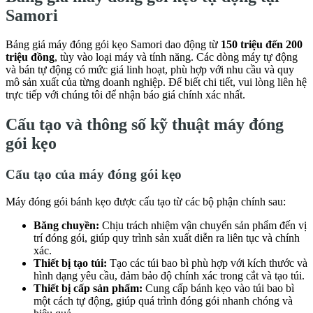
Samori
Bảng giá máy đóng gói kẹo Samori dao động từ
150 triệu đến 200
triệu đồng
, tùy vào loại máy và tính năng. Các dòng máy tự động
và bán tự động có mức giá linh hoạt, phù hợp với nhu cầu và quy
mô sản xuất của từng doanh nghiệp. Để biết chi tiết, vui lòng liên hệ
trực tiếp với chúng tôi để nhận báo giá chính xác nhất.
Cấu tạo và thông số kỹ thuật máy đóng
gói kẹo
Cấu tạo của máy đóng gói kẹo
Máy đóng gói bánh kẹo được cấu tạo từ các bộ phận chính sau:
Băng chuyền:
Chịu trách nhiệm vận chuyển sản phẩm đến vị
trí đóng gói, giúp quy trình sản xuất diễn ra liên tục và chính
xác.
Thiết bị tạo túi:
Tạo các túi bao bì phù hợp với kích thước và
hình dạng yêu cầu, đảm bảo độ chính xác trong cắt và tạo túi.
Thiết bị cấp sản phẩm:
Cung cấp bánh kẹo vào túi bao bì
một cách tự động, giúp quá trình đóng gói nhanh chóng và