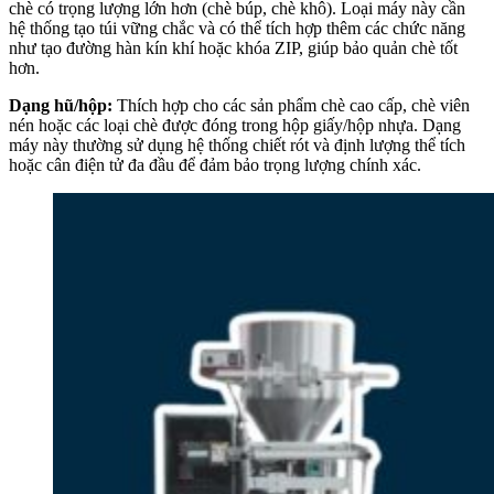
chè có trọng lượng lớn hơn (chè búp, chè khô). Loại máy này cần
hệ thống tạo túi vững chắc và có thể tích hợp thêm các chức năng
như tạo đường hàn kín khí hoặc khóa ZIP, giúp bảo quản chè tốt
hơn.
Dạng hũ/hộp:
Thích hợp cho các sản phẩm chè cao cấp, chè viên
nén hoặc các loại chè được đóng trong hộp giấy/hộp nhựa. Dạng
máy này thường sử dụng hệ thống chiết rót và định lượng thể tích
hoặc cân điện tử đa đầu để đảm bảo trọng lượng chính xác.