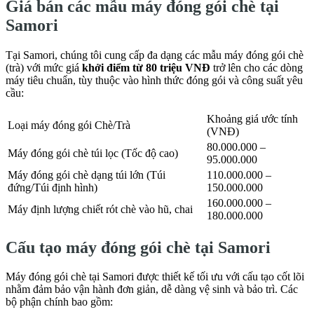
Giá bán các mẫu máy đóng gói chè tại
Samori
Tại Samori, chúng tôi cung cấp đa dạng các mẫu máy đóng gói chè
(trà) với mức giá
khởi điểm từ 80 triệu VNĐ
trở lên cho các dòng
máy tiêu chuẩn, tùy thuộc vào hình thức đóng gói và công suất yêu
cầu:
Khoảng giá ước tính
Loại máy đóng gói Chè/Trà
(VNĐ)
80.000.000 –
Máy đóng gói chè túi lọc (Tốc độ cao)
95.000.000
Máy đóng gói chè dạng túi lớn (Túi
110.000.000 –
đứng/Túi định hình)
150.000.000
160.000.000 –
Máy định lượng chiết rót chè vào hũ, chai
180.000.000
Cấu tạo máy đóng gói chè tại Samori
Máy đóng gói chè tại Samori được thiết kế tối ưu với cấu tạo cốt lõi
nhằm đảm bảo vận hành đơn giản, dễ dàng vệ sinh và bảo trì. Các
bộ phận chính bao gồm: