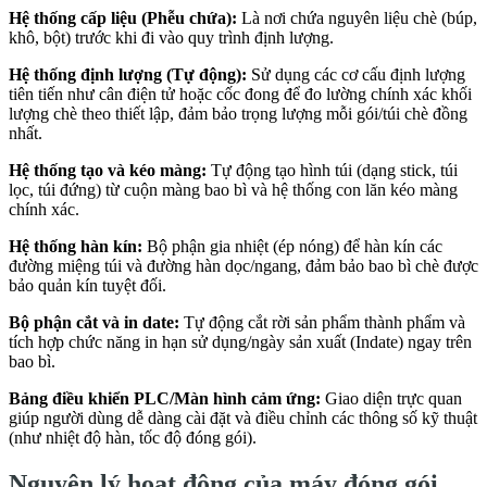
Hệ thống cấp liệu (Phễu chứa):
Là nơi chứa nguyên liệu chè (búp,
khô, bột) trước khi đi vào quy trình định lượng.
Hệ thống định lượng (Tự động):
Sử dụng các cơ cấu định lượng
tiên tiến như cân điện tử hoặc cốc đong để đo lường chính xác khối
lượng chè theo thiết lập, đảm bảo trọng lượng mỗi gói/túi chè đồng
nhất.
Hệ thống tạo và kéo màng:
Tự động tạo hình túi (dạng stick, túi
lọc, túi đứng) từ cuộn màng bao bì và hệ thống con lăn kéo màng
chính xác.
Hệ thống hàn kín:
Bộ phận gia nhiệt (ép nóng) để hàn kín các
đường miệng túi và đường hàn dọc/ngang, đảm bảo bao bì chè được
bảo quản kín tuyệt đối.
Bộ phận cắt và in date:
Tự động cắt rời sản phẩm thành phẩm và
tích hợp chức năng in hạn sử dụng/ngày sản xuất (Indate) ngay trên
bao bì.
Bảng điều khiển PLC/Màn hình cảm ứng:
Giao diện trực quan
giúp người dùng dễ dàng cài đặt và điều chỉnh các thông số kỹ thuật
(như nhiệt độ hàn, tốc độ đóng gói).
Nguyên lý hoạt động của máy đóng gói