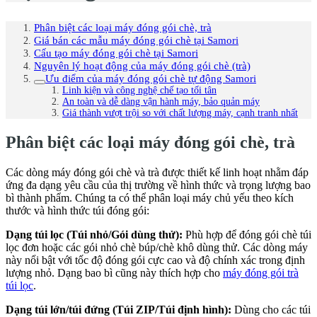
Phân biệt các loại máy đóng gói chè, trà
Giá bán các mẫu máy đóng gói chè tại Samori
Cấu tạo máy đóng gói chè tại Samori
Nguyên lý hoạt động của máy đóng gói chè (trà)
Ưu điểm của máy đóng gói chè tự động Samori
Linh kiện và công nghệ chế tạo tối tân
An toàn và dễ dàng vận hành máy, bảo quản máy
Giá thành vượt trội so với chất lượng máy, cạnh tranh nhất
Phân biệt các loại máy đóng gói chè, trà
Các dòng máy đóng gói chè và trà được thiết kế linh hoạt nhằm đáp
ứng đa dạng yêu cầu của thị trường về hình thức và trọng lượng bao
bì thành phẩm. Chúng ta có thể phân loại máy chủ yếu theo kích
thước và hình thức túi đóng gói:
Dạng túi lọc (Túi nhỏ/Gói dùng thử):
Phù hợp để đóng gói chè túi
lọc đơn hoặc các gói nhỏ chè búp/chè khô dùng thử. Các dòng máy
này nổi bật với tốc độ đóng gói cực cao và độ chính xác trong định
lượng nhỏ. Dạng bao bì cũng này thích hợp cho
máy đóng gói trà
túi lọc
.
Dạng túi lớn/túi đứng (Túi ZIP/Túi định hình):
Dùng cho các túi