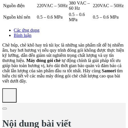
380 VAC –
Nguồn điện
220VAC – 50Hz
220VAC – 50Hz
60 Hz
0.5 – 0.6
Nguồn khí nén
0.5 – 0.6 MPa
0.5 – 0.6 MPa
MPa
Các ứng dụng
Bình luận
Chè búp, chè khô hay trà túi lọc là những sản phẩm rất dễ bị nhiễm
ẩm, bay hơi hương vị nếu quy trình đóng gói không được thực hiện
kỹ lưỡng, dẫn đến giảm sút nghiêm trọng chất lượng và uy tín
thương hiệu.
Máy đóng gói chè
tự động chính là giải pháp tối ưu
giúp bảo toàn hương vị, kéo dài thời gian bảo quản và đảm bảo cả
chất lẫn lượng của sản phẩm đầu ra tốt nhất. Hãy cùng
Samori
tìm
hiểu chi tiết về các mẫu máy đóng gói chè chất lượng cao qua bài
viết dưới đây.
Nội dung bài viết