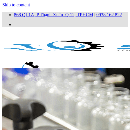
Skip to content
868 QL1A, P.Thạnh Xuân, Q.12, TPHCM
|
0938 162 822