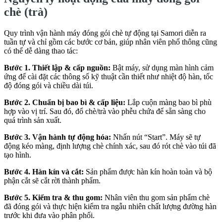
chè (trà)
Quy trình vận hành máy đóng gói chè tự động tại Samori diễn ra
tuần tự và chỉ gồm các bước cơ bản, giúp nhân viên phổ thông cũng
có thể dễ dàng thao tác:
Bước 1. Thiết lập & cấp nguồn:
Bật máy, sử dụng màn hình cảm
ứng để cài đặt các thông số kỹ thuật cần thiết như nhiệt độ hàn, tốc
độ đóng gói và chiều dài túi.
Bước 2. Chuẩn bị bao bì & cấp liệu:
Lắp cuộn màng bao bì phù
hợp vào vị trí. Sau đó, đổ chè/trà vào phễu chứa để sẵn sàng cho
quá trình sản xuất.
Bước 3. Vận hành tự động hóa:
Nhấn nút “Start”. Máy sẽ tự
động kéo màng, định lượng chè chính xác, sau đó rót chè vào túi đã
tạo hình.
Bước 4. Hàn kín và cắt:
Sản phẩm được hàn kín hoàn toàn và bộ
phận cắt sẽ cắt rời thành phẩm.
Bước 5. Kiểm tra & thu gom:
Nhân viên thu gom sản phẩm chè
đã đóng gói và thực hiện kiểm tra ngẫu nhiên chất lượng đường hàn
trước khi đưa vào phân phối.