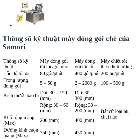
Thông số kỹ thuật máy đóng gói chè của
Samori
Thông số kỹ
Máy đóng gói
Máy đóng
Máy chiết rót
thuật
túi lọc/gói nhỏ
gói túi lớn
theo định lượng
Tốc độ tối đa
80 gói/phút
400 gói/phút
200 hũ/phút
Trọng lượng
5 – 50 g
2 – 2000 g
100 – 500 g
đóng gói
Dài: 30 – 150
Dài: 30 –
Kích thước bao bì
(mm)
300 (mm)
Rộng: 30 – 60
Rộng: 30 –
(mm)
200 (mm)
Bất cứ loại hũ,
chai nào
Khổ rộng màng
200 (mm)
400 (mm)
(Max)
Đường kính cuộn
350 (mm)
450 (mm)
màng (Max)