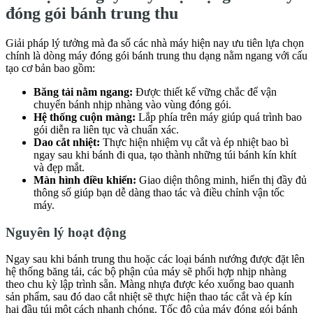
đóng gói bánh trung thu
Giải pháp lý tưởng mà đa số các nhà máy hiện nay ưu tiên lựa chọn
chính là dòng máy đóng gói bánh trung thu dạng nằm ngang với cấu
tạo cơ bản bao gồm:
Băng tải nằm ngang:
Được thiết kế vững chắc để vận
chuyển bánh nhịp nhàng vào vùng đóng gói.
Hệ thống cuộn màng:
Lắp phía trên máy giúp quá trình bao
gói diễn ra liên tục và chuẩn xác.
Dao cắt nhiệt:
Thực hiện nhiệm vụ cắt và ép nhiệt bao bì
ngay sau khi bánh đi qua, tạo thành những túi bánh kín khít
và đẹp mắt.
Màn hình điều khiển:
Giao diện thông minh, hiển thị đầy đủ
thông số giúp bạn dễ dàng thao tác và điều chỉnh vận tốc
máy.
Nguyên lý hoạt động
Ngay sau khi bánh trung thu hoặc các loại bánh nướng được đặt lên
hệ thống băng tải, các bộ phận của máy sẽ phối hợp nhịp nhàng
theo chu kỳ lập trình sẵn. Màng nhựa được kéo xuống bao quanh
sản phẩm, sau đó dao cắt nhiệt sẽ thực hiện thao tác cắt và ép kín
hai đầu túi một cách nhanh chóng. Tốc độ của máy đóng gói bánh