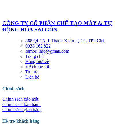
CÔNG TY CỔ PHẦN CHẾ TẠO MÁY & TỰ
ĐỘNG HÓA SÀI GÒN
868 QL1A, P.Thạnh Xuân, Q.12, TPHCM
0938 162 822
samori.info@gmail.com
Trang chủ
Hàng mới về
Về chúng tôi
Tin tức
Liên hệ
Chính sách
Chính sách bảo mật
Chính sách bảo hành
Chính sách giao hàng
Hỗ trợ khách hàng