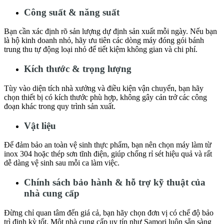
Công suất & năng suất
Bạn cần xác định rõ sản lượng dự định sản xuất mỗi ngày. Nếu bạn
là hộ kinh doanh nhỏ, hãy ưu tiên các dòng máy đóng gói bánh
trung thu tự động loại nhỏ để tiết kiệm không gian và chi phí.
Kích thước & trọng lượng
Tùy vào diện tích nhà xưởng và điều kiện vận chuyển, bạn hãy
chọn thiết bị có kích thước phù hợp, không gây cản trở các công
đoạn khác trong quy trình sản xuất.
Vật liệu
Để đảm bảo an toàn vệ sinh thực phẩm, bạn nên chọn máy làm từ
inox 304 hoặc thép sơn tĩnh điện, giúp chống rỉ sét hiệu quả và rất
dễ dàng vệ sinh sau mỗi ca làm việc.
Chính sách bảo hành & hỗ trợ kỹ thuật của
nhà cung cấp
Đừng chỉ quan tâm đến giá cả, bạn hãy chọn đơn vị có chế độ bảo
trì định kỳ tốt. Một nhà cung cấp uy tín như Samori luôn sẵn sàng