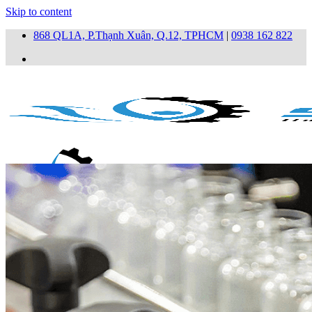
Skip to content
868 QL1A, P.Thạnh Xuân, Q.12, TPHCM
|
0938 162 822