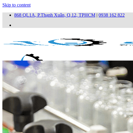
Skip to content
868 QL1A, P.Thạnh Xuân, Q.12, TPHCM
|
0938 162 822
Trang chủ