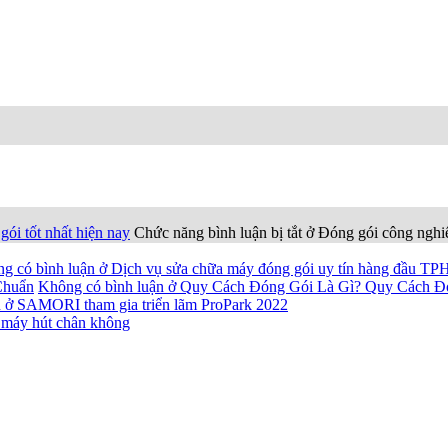
gói tốt nhất hiện nay
Chức năng bình luận bị tắt
ở Đóng gói công nghiệp
g có bình luận
ở Dịch vụ sửa chữa máy đóng gói uy tín hàng đầu T
Chuẩn
Không có bình luận
ở Quy Cách Đóng Gói Là Gì? Quy Cách Đ
n
ở SAMORI tham gia triển lãm ProPark 2022
 máy hút chân không