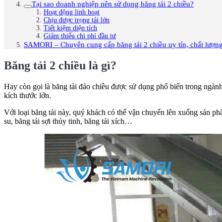
Tại sao doanh nghiệp nên sử dụng băng tải 2 chiều?
Hoạt động linh hoạt
Chịu được trọng tải lớn
Tiết kiệm diện tích
Giảm thiểu chi phí đầu tư
SAMORI – Chuyên cung cấp băng tải 2 chiều uy tín, chất lượng
Băng tải 2 chiều là gì?
Hay còn gọi là băng tải đảo chiều được sử dụng phổ biến trong ngàn
kích thước lớn.
Với loại băng tải này, quý khách có thể vận chuyển lên xuống sản phẩ
su, băng tải sợi thủy tinh, băng tải xích…