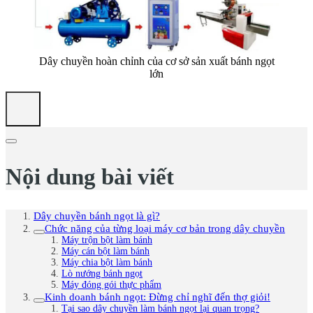
Dây chuyền hoàn chỉnh của cơ sở sản xuất bánh ngọt
lớn
Nội dung bài viết
Dây chuyền bánh ngọt là gì?
Chức năng của từng loại máy cơ bản trong dây chuyền
Máy trộn bột làm bánh
Máy cán bột làm bánh
Máy chia bột làm bánh
Lò nướng bánh ngọt
Máy đóng gói thực phẩm
Kinh doanh bánh ngọt: Đừng chỉ nghĩ đến thợ giỏi!
Tại sao dây chuyền làm bánh ngọt lại quan trọng?