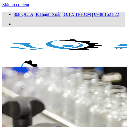
Skip to content
868 QL1A, P.Thạnh Xuân, Q.12, TPHCM
|
0938 162 822