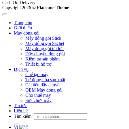
Cash On Delivery
Copyright 2026 ©
Flatsome Theme
Trang chủ
Giới thiệu
Máy đóng gói
Máy đóng gói Stick
Máy đóng gói Sachet
Máy đóng gói túi lớn
Dây chuyền đóng gói
Kiểm tra sản phẩm
Thiết bị hỗ trợ
Dịch vụ
Chế tạo máy
Tự động hóa sản xuất
Cải tiến dây chuyền
OEM Máy đóng gói
Cho thuê máy
Sửa chữa máy
Tin tức
Liên hệ
Tìm kiếm:
Vi