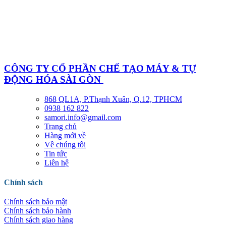
CÔNG TY CỔ PHẦN CHẾ TẠO MÁY & TỰ
ĐỘNG HÓA SÀI GÒN
868 QL1A, P.Thạnh Xuân, Q.12, TPHCM
0938 162 822
samori.info@gmail.com
Trang chủ
Hàng mới về
Về chúng tôi
Tin tức
Liên hệ
Chính sách
Chính sách bảo mật
Chính sách bảo hành
Chính sách giao hàng