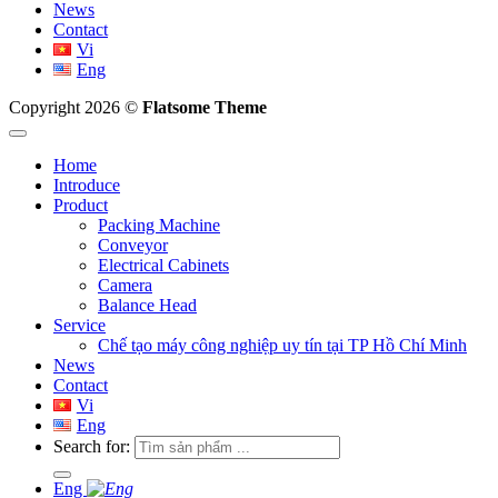
News
Contact
Vi
Eng
Copyright 2026 ©
Flatsome Theme
Home
Introduce
Product
Packing Machine
Conveyor
Electrical Cabinets
Camera
Balance Head
Service
Chế tạo máy công nghiệp uy tín tại TP Hồ Chí Minh
News
Contact
Vi
Eng
Search for:
Eng