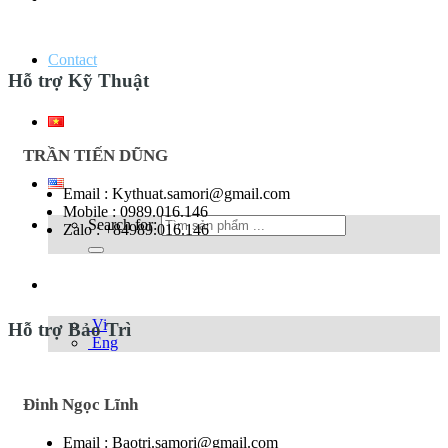
Contact
Hỗ trợ Kỹ Thuật
Vi
TRẦN TIẾN DŨNG
Eng
Email : Kythuat.samori@gmail.com
Mobile : 0989.016.146
Search for:
Zalo : +84989.016.146
Eng
Vi
Hỗ trợ Bảo Trì
Eng
Đinh Ngọc Lĩnh
Email : Baotri.samori@gmail.com