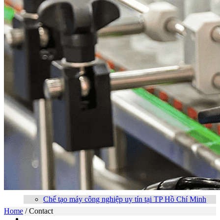
Home
Introduce
Product
Packing Machine
Conveyor
Electrical Cabinets
Camera
Balance Head
Service
Chế tạo máy công nghiệp uy tín tại TP Hồ Chí Minh
Home
/
Contact
News