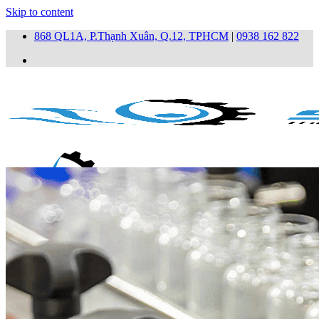
Skip to content
868 QL1A, P.Thạnh Xuân, Q.12, TPHCM
|
0938 162 822